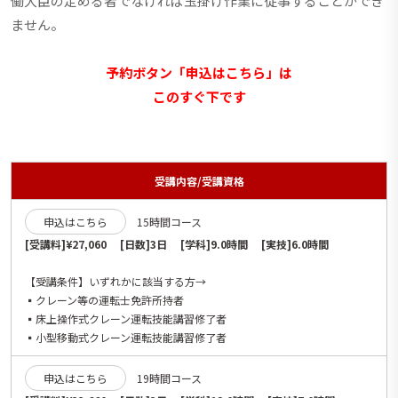
働大臣の定める者でなければ玉掛け作業に従事することができ
ません。
予約ボタン「申込はこちら」は
このすぐ下です
受講内容/受講資格
申込はこちら
15時間コース
[受講料]¥27,060 [日数]3日 [学科]9.0時間 [実技]6.0時間
【受講条件】いずれかに該当する方→
▪️クレーン等の運転士免許所持者
▪️床上操作式クレーン運転技能講習修了者
▪️小型移動式クレーン運転技能講習修了者
申込はこちら
19時間コース