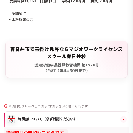
[受講料]¥33,660 [日数]3日 [学科]12.0時間 [実技]7.0時間
【受講条件】
▪️未経験者の方
春日井市で玉掛け免許ならマジオワークライセンス
スクール春日井校
愛知労働局長登録教習機関 第1528号
（令和12年4月30日まで）
※項目をクリックして表示/非表示を切り替えられます
時間割について（必ず確認ください）
講習時間の確認もこちらです。