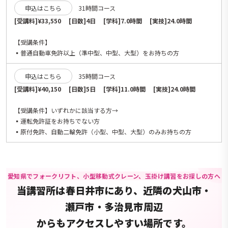
申込はこちら
31時間コース
[受講料]¥33,550 [日数]4日 [学科]7.0時間 [実技]24.0時間
【受講条件】
▪️普通自動車免許以上（準中型、中型、大型）をお持ちの方
申込はこちら
35時間コース
[受講料]¥40,150 [日数]5日 [学科]11.0時間 [実技]24.0時間
【受講条件】いずれかに該当する方→
▪️運転免許証をお持ちでない方
▪️原付免許、自動二輪免許（小型、中型、大型）のみお持ちの方
愛知県でフォークリフト、小型移動式クレーン、玉掛け講習をお探しの方へ
当講習所は春日井市にあり、近隣の犬山市・
瀬戸市・多治見市周辺
からもアクセスしやすい場所です。