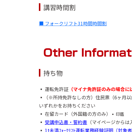
講習時間割
■ フォークリフト31時間時間割
■ フォークリフト35時間時間割
フォークリフ
持ち物
▪️ 運転免許証
（マイナ免許証のみの場合に
▪️（※所持免許なしの方）住民票（6ヶ月
いずれかをお持ちください
▪️ 在留カード（外国籍の方のみ）
▪️ 印鑑
▪️
受講申込書・誓約書
（マイページからは
▪️
1t未満ﾌｫｰｸﾘﾌﾄ運転業務経験証明（対象