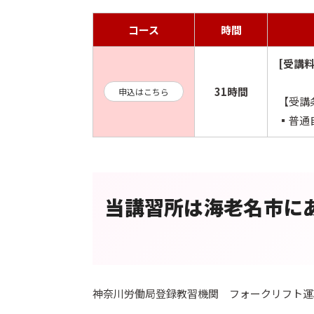
コース
時間
[受講料
31時間
申込はこちら
【受講
▪️普
当講習所は海老名市に
神奈川労働局登録教習機関 フォークリフト運転