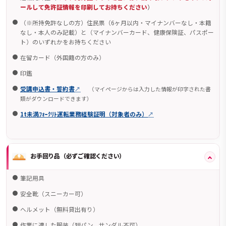
ールして免許証情報を印刷してお持ちください
）
（※所持免許なしの方）住民票（6ヶ月以内・マイナンバーなし・本籍
なし・本人のみ記載）と（マイナンバーカード、健康保険証、パスポー
ト）のいずれかをお持ちください
在留カード（外国籍の方のみ）
印鑑
受講申込書・誓約書
（マイページからは入力した情報が印字された書
類がダウンロードできます）
1t未満ﾌｫｰｸﾘﾄ運転業務経験証明（対象者のみ）
お手回り品（必ずご確認ください）
筆記用具
安全靴（スニーカー可）
ヘルメット（無料貸出有り）
作業に適した服装（短パン、サンダル不可）