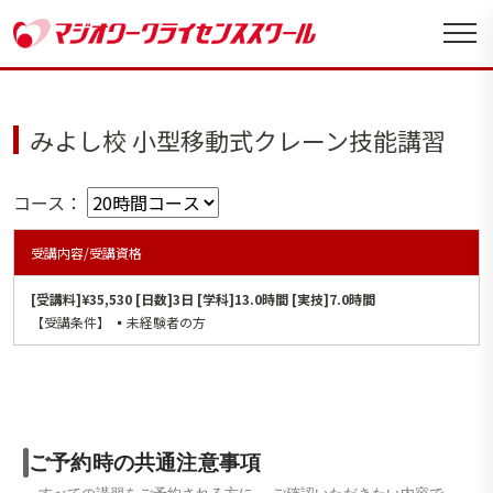
みよし校 小型移動式クレーン技能講習
コース：
受講内容/受講資格
[受講料]¥35,530 [日数]3日 [学科]13.0時間 [実技]7.0時間
【受講条件】 ▪️未経験者の方
ご予約時の共通注意事項