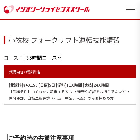
小牧校 フォークリフト運転技能講習
コース：
受講内容/受講資格
[受講料]¥40,150 [日数]5日 [学科]11.0時間 [実技]24.0時間
【受講条件】いずれかに該当する方→ ▪️運転免許証をお持ちでない方 ▪️
原付免許、自動二輪免許（小型、中型、大型）のみお持ちの方
ご予約時の共通注意事項