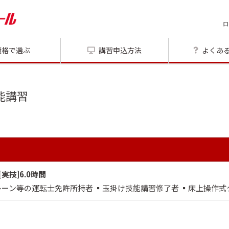
ロ
資格で選ぶ
講習申込方法
よくあ
能講習
 [実技]6.0時間
レーン等の運転士免許所持者 ▪️玉掛け技能講習修了者 ▪️床上操作