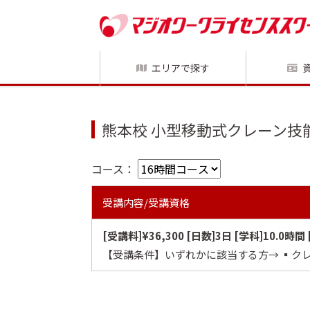
エリアで探す
熊本校 小型移動式クレーン技
コース：
受講内容/受講資格
[受講料]¥36,300 [日数]3日 [学科]10.0時間
【受講条件】いずれかに該当する方→ ▪️ク