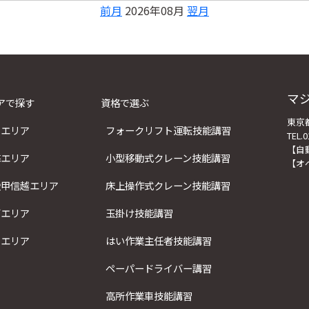
前月
2026年08月
翌月
マ
アで探す
資格で選ぶ
東京都
東エリア
フォークリフト運転技能講習
TEL.0
【自
海エリア
小型移動式クレーン技能講習
【オ
陸甲信越エリア
床上操作式クレーン技能講習
西エリア
玉掛け技能講習
州エリア
はい作業主任者技能講習
ペーパードライバー講習
高所作業車技能講習