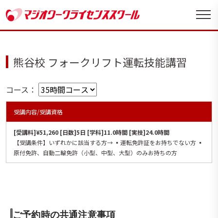
熊谷校 フォークリフト運転技能講習
コース：
受講内容/受講資格
[受講料]¥51,260 [日数]5日 [学科]11.0時間 [実技]24.0時間
【受講条件】いずれかに該当する方→ ▪️運転免許証をお持ちでない方 ▪️
原付免許、自動二輪免許（小型、中型、大型）のみお持ちの方
ご予約時の共通注意事項