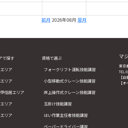
前月
2026年08月
翌月
マ
アで探す
資格で選ぶ
東京都
東エリア
フォークリフト運転技能講習
TEL.0
【自
海エリア
小型移動式クレーン技能講習
【オ
陸甲信越エリア
床上操作式クレーン技能講習
西エリア
玉掛け技能講習
州エリア
はい作業主任者技能講習
ペーパードライバー講習