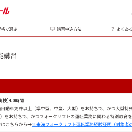
ロ
資格で選ぶ
講習申込方法
よくあ
能講習
[実技]4.0時間
普通自動車免許以上（準中型、中型、大型）をお持ちで、かつ大型特
型）をお持ちで、かつフォークリフトの運転業務に関わる特別教育を
書はこちらから→
1t未満フォークリフト運転業務経験証明（対象者